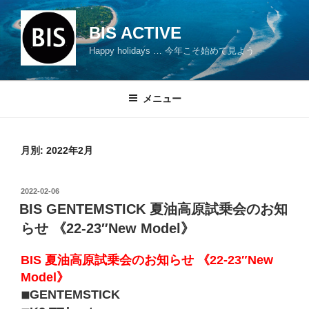
コ
ン
BIS ACTIVE
テ
Happy holidays … 今年こそ始めて見よう
ン
ツ
へ
メニュー
ス
キ
ッ
月別: 2022年2月
プ
投
2022-02-06
稿
BIS GENTEMSTICK 夏油高原試乗会のお知
日:
らせ 《22-23″New Model》
BIS 夏油高原試乗会のお知らせ 《22-23″New
Model》
◾︎GENTEMSTICK