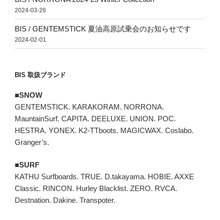
2024-03-26
BIS / GENTEMSTICK 夏油高原試乗会のお知らせです
2024-02-01
BIS 取扱ブランド
■SNOW
GENTEMSTICK. KARAKORAM. NORRONA.
MauntainSurf. CAPITA. DEELUXE. UNION. POC.
HESTRA. YONEX. K2-TTboots. MAGICWAX. Coslabo.
Granger’s.
■SURF
KATHU Surfboards. TRUE. D.takayama. HOBIE. AXXE
Classic. RINCON. Hurley Blacklist. ZERO. RVCA.
Destnation. Dakine. Transpoter.