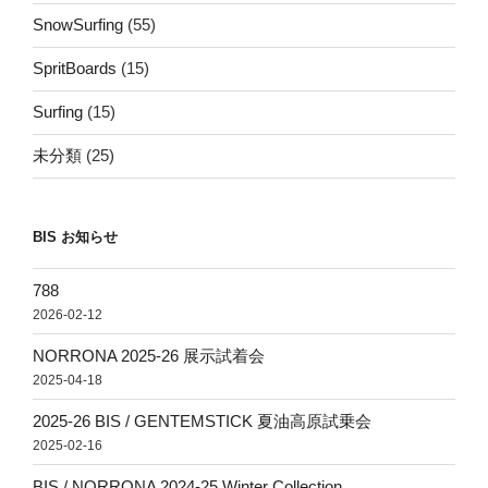
SnowSurfing
(55)
SpritBoards
(15)
Surfing
(15)
未分類
(25)
BIS お知らせ
788
2026-02-12
NORRONA 2025-26 展示試着会
2025-04-18
2025-26 BIS / GENTEMSTICK 夏油高原試乗会
2025-02-16
BIS / NORRONA 2024-25 Winter Collection