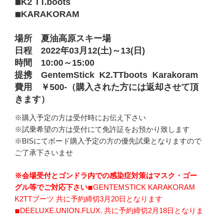
◾︎K2 TT.boots
◾︎KARAKORAM
場所 夏油高原スキー場
日程 2022年03月12(土)～13(日)
時間 10:00～15:00
提携 GentemStick K2.TTboots Karakoram
費用 ￥500-（購入された方には返却させて頂
きます）
※購入予定の方は受付時にお伝え下さい
※試乗希望の方は受付にて免許証をお預かり致します
※BISにてボード購入予定の方の優先試乗となりますので
ご了承下さいませ
※会場受付とゴンドラ内での感染症対策はマスク・ゴー
グル等でご対応下さい
◾︎GENTEMSTICK KARAKORAM
K2TTブーツ 共に予約締切3月20日となります
◾︎DEELUXE.UNION.FLUX. 共に予約締切2月18日となりま