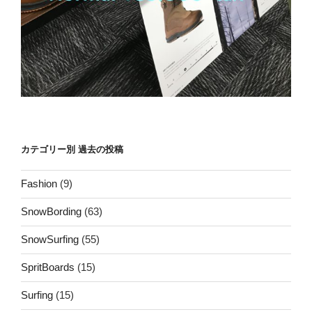
カテゴリー別 過去の投稿
Fashion
(9)
SnowBording
(63)
SnowSurfing
(55)
SpritBoards
(15)
Surfing
(15)