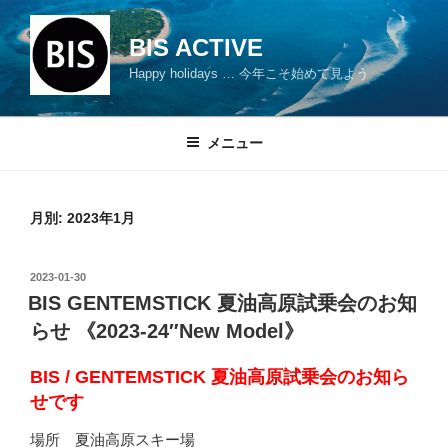
コ
ン
BIS ACTIVE
テ
Happy holidays … 今年こそ始めて見よう
ン
ツ
へ
メニュー
ス
キ
ッ
月別: 2023年1月
プ
投
2023-01-30
稿
BIS GENTEMSTICK 夏油高原試乗会のお知
日:
らせ 《2023-24″New Model》
BIS / GENTEMSTICK 夏油高原試乗会のお知ら
せです
場所 夏油高原スキー場