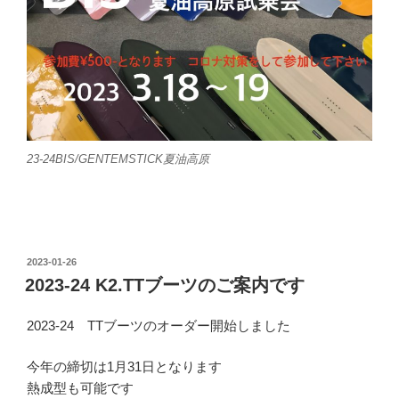
23-24BIS/GENTEMSTICK夏油高原
投
2023-01-26
稿
2023-24 K2.TTブーツのご案内です
日:
2023-24 TTブーツのオーダー開始しました
今年の締切は1月31日となります
熱成型も可能です