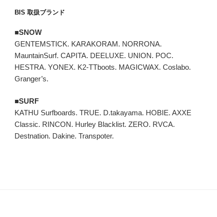
BIS 取扱ブランド
■SNOW
GENTEMSTICK. KARAKORAM. NORRONA.
MauntainSurf. CAPITA. DEELUXE. UNION. POC.
HESTRA. YONEX. K2-TTboots. MAGICWAX. Coslabo.
Granger’s.
■SURF
KATHU Surfboards. TRUE. D.takayama. HOBIE. AXXE
Classic. RINCON. Hurley Blacklist. ZERO. RVCA.
Destnation. Dakine. Transpoter.