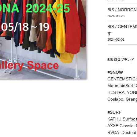
BIS / NORRONA
2024-03-26
BIS / GEN
す
2024-02-01
BIS 取扱ブランド
■SNOW
GENTEMSTICK
MauntainSurf.
HESTRA. YONE
Coslabo. Grang
■SURF
KATHU Surfboa
AXXE Classic. 
RVCA. Destnati