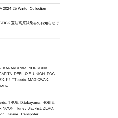
 2024-25 Winter Collection
TEMSTICK 夏油高原試乗会のお知らせで
. KARAKORAM. NORRONA.
 CAPITA. DEELUXE. UNION. POC.
X. K2-TTboots. MAGICWAX.
er’s.
rds. TRUE. D.takayama. HOBIE.
RINCON. Hurley Blacklist. ZERO.
on. Dakine. Transpoter.