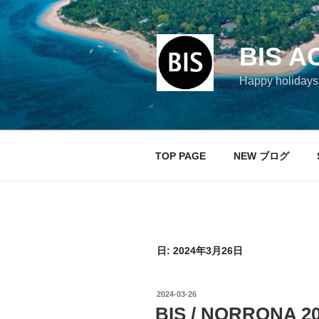
コ
ン
テ
BIS A
ン
ツ
Happy holi
へ
ス
キ
ッ
TOP PAGE
NEW ブログ
プ
日: 2024年3月26日
投
2024-03-26
稿
BIS / NORRONA 202
日: