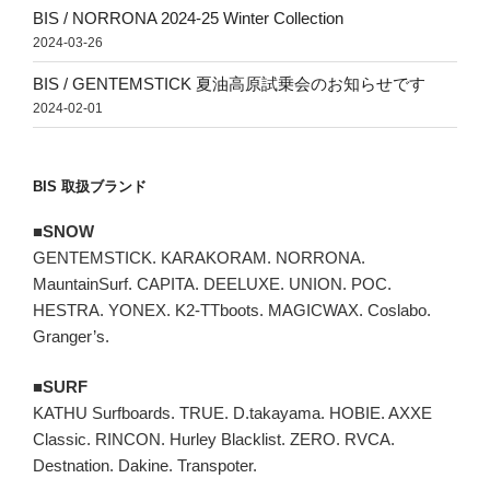
BIS / NORRONA 2024-25 Winter Collection
2024-03-26
BIS / GENTEMSTICK 夏油高原試乗会のお知らせです
2024-02-01
BIS 取扱ブランド
■SNOW
GENTEMSTICK. KARAKORAM. NORRONA.
MauntainSurf. CAPITA. DEELUXE. UNION. POC.
HESTRA. YONEX. K2-TTboots. MAGICWAX. Coslabo.
Granger’s.
■SURF
KATHU Surfboards. TRUE. D.takayama. HOBIE. AXXE
Classic. RINCON. Hurley Blacklist. ZERO. RVCA.
Destnation. Dakine. Transpoter.