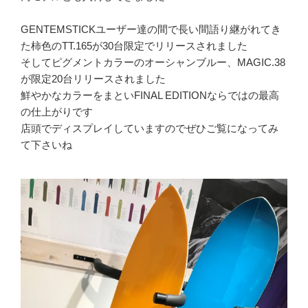
GENTEMSTICK
ユーザー達の間で長い間語り継がれてき
た柿色の
TT.165
が
30
台限定でリリースされました
そしてピグメントカラーのオーシャンブルー、
MAGIC.38
が限定
20
台リリースされました
鮮やかなカラーをまとい
FINAL EDITION
ならではの最高
の仕上がりです
店頭でディスプレイしていますのでぜひご覧になってみ
て下さいね