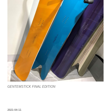
GENTEMSTICK FINAL EDITION
投
2021-04-11