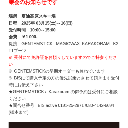
乗会のお知らせです
場所 夏油高原スキー場
日程
2025
年
03
月
15(
土
)
～
16(
日
)
受付時間 10:00～15:00
会費 ￥1.000-
提携 GENTEMSTICK MAGICWAX KARAKORAM K2
TTブーツ
※ 受付にて免許証をお預りしていますのでご持参くださ
い
※ GENTEMSTICKの早期オーダーも兼ねています
※ BISにて購入予定の方の優先試乗とさせて頂きます受付
時にお伝え下さい
★GENTEMSTICK / Karakoram の御予約は受付にご相談
ください
★問合せ番号 BIS active 0191-25-2871 /080-4142-6694
(橋本まで)