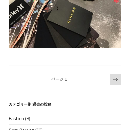
投
次
ページ
1
の
稿
ペ
ナ
ー
ビ
カテゴリー別 過去の投稿
ジ
ゲ
ー
Fashion
(9)
シ