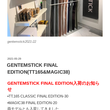
gentemstick2021-22
投
2021-05-29
稿
GENTEMSTICK FINAL
日:
EDITION(TT165&MAGIC38)
GENTEMSTICK FINAL EDITION入荷のお知ら
せ
▪️
TT.165 CLASSIC FINAL EDITION-30
▪️
MAGIC38 FINAL EDITION-20
両モデルとも入荷してきました