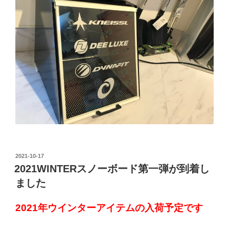
投
2021-10-17
稿
2021WINTERスノーボード第一弾が到着し
日:
ました
2021年ウインターアイテムの入荷予定です