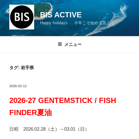
コ
ン
BIS ACTIVE
テ
Happy holidays … 今年こそ始めて見よう
ン
ツ
へ
メニュー
ス
キ
ッ
タグ: 岩手県
プ
投
2026-02-12
稿
日:
2026-27 GENTEMSTICK / FISH
FINDER夏油
日程 2026.02.28（土）～03.01（日）