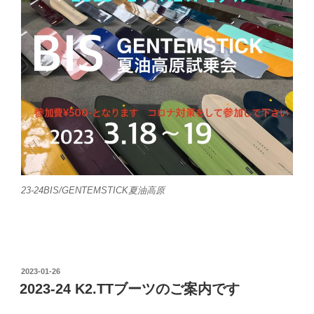
23-24BIS/GENTEMSTICK夏油高原
投
2023-01-26
稿
2023-24 K2.TTブーツのご案内です
日: