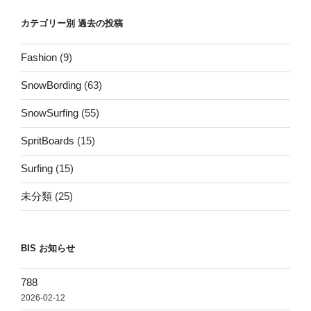
ー
ビ
カテゴリー別 過去の投稿
ジ
ゲ
ー
Fashion
(9)
シ
SnowBording
(63)
ョ
SnowSurfing
(55)
ン
SpritBoards
(15)
Surfing
(15)
未分類
(25)
BIS お知らせ
788
2026-02-12