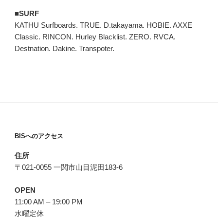
■SURF
KATHU Surfboards. TRUE. D.takayama. HOBIE. AXXE
Classic. RINCON. Hurley Blacklist. ZERO. RVCA.
Destnation. Dakine. Transpoter.
BISへのアクセス
住所
〒021-0055 一関市山目泥田183-6
OPEN
11:00 AM – 19:00 PM
水曜定休