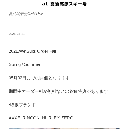
夏油試乗会GENTEM
投
2021-04-11
稿
日:
2021.WetSuits Order Fair
Spring / Summer
05月02日までの開催となります
期間中オーダー料が無料などの各種特典があります
▪️取扱ブランド
AXXE. RINCON. HURLEY. ZERO.