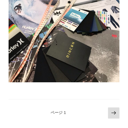
投
次
ページ
1
の
稿
ペ
ナ