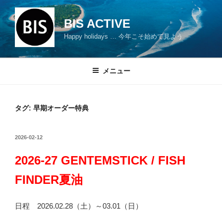
コ
ン
BIS ACTIVE
テ
Happy holidays … 今年こそ始めて見よう
ン
ツ
へ
メニュー
ス
キ
ッ
タグ: 早期オーダー特典
プ
投
2026-02-12
稿
日:
2026-27 GENTEMSTICK / FISH
FINDER夏油
日程 2026.02.28（土）～03.01（日）