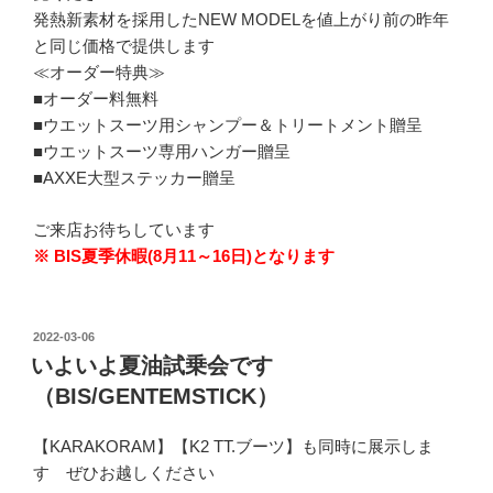
発熱新素材を採用したNEW MODELを値上がり前の昨年
と同じ価格で提供します
≪オーダー特典≫
■オーダー料無料
■ウエットスーツ用シャンプー＆トリートメント贈呈
■ウエットスーツ専用ハンガー贈呈
■AXXE大型ステッカー贈呈
ご来店お待ちしています
※ BIS夏季休暇(8月11～16日)となります
投
2022-03-06
稿
いよいよ夏油試乗会です
日:
（BIS/GENTEMSTICK）
【KARAKORAM】【K2 TT.ブーツ】も同時に展示しま
す ぜひお越しください