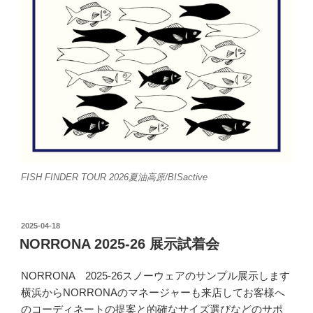
FISH FINDER TOUR 2026夏油高原/BISactive
投
2025-04-18
稿
NORRONA 2025-26 展示試着会
日:
NORRONA 2025-26スノーウェアのサンプル展示します
横浜からNORRONAのマネージャーも来店してお客様へ
のコーディネートの提案と的確なサイズ選びなどのサポ