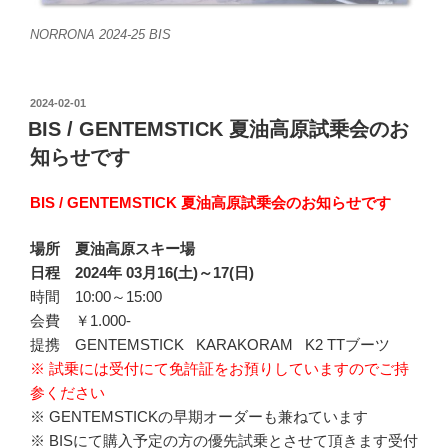
NORRONA 2024-25 BIS
投
2024-02-01
稿
BIS / GENTEMSTICK 夏油高原試乗会のお
日:
知らせです
BIS / GENTEMSTICK
夏油高原試乗会のお知らせです
場所 夏油高原スキー場
日程
2024
年
03
月
16(
土
)
～
17(
日
)
時間 10:00～15:00
会費 ￥1.000-
提携 GENTEMSTICK KARAKORAM K2 TTブーツ
※ 試乗には受付にて免許証をお預りしていますのでご持
参ください
※ GENTEMSTICKの早期オーダーも兼ねています
※ BISにて購入予定の方の優先試乗とさせて頂きます受付