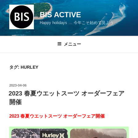
コ
ン
BIS ACTIVE
テ
Happy holidays … 今年こそ始めて見よう
ン
ツ
へ
メニュー
ス
キ
ッ
タグ: HURLEY
プ
投
2023-04-06
稿
2023 春夏ウエットスーツ オーダーフェア
日:
開催
2023 春夏ウエットスーツ オーダーフェア開催