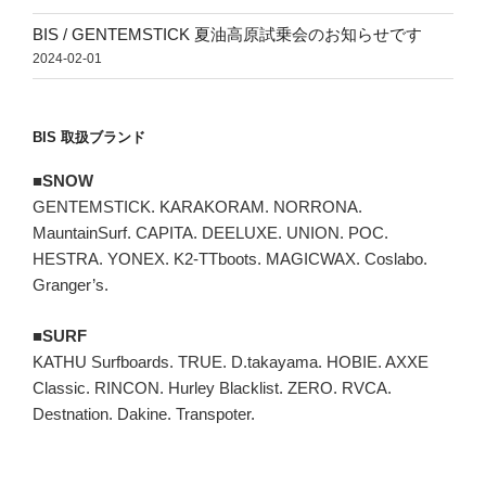
BIS / GENTEMSTICK 夏油高原試乗会のお知らせです
2024-02-01
BIS 取扱ブランド
■SNOW
GENTEMSTICK. KARAKORAM. NORRONA.
MauntainSurf. CAPITA. DEELUXE. UNION. POC.
HESTRA. YONEX. K2-TTboots. MAGICWAX. Coslabo.
Granger’s.
■SURF
KATHU Surfboards. TRUE. D.takayama. HOBIE. AXXE
Classic. RINCON. Hurley Blacklist. ZERO. RVCA.
Destnation. Dakine. Transpoter.