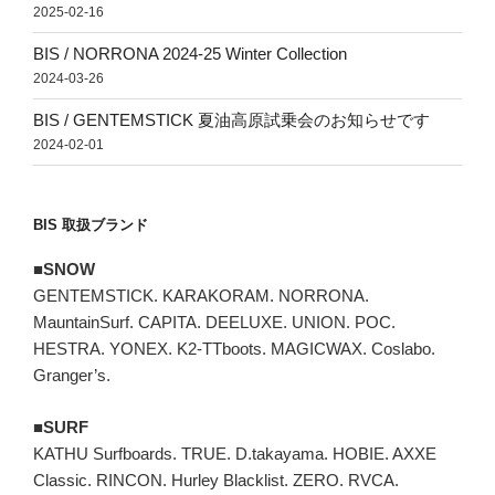
2025-02-16
BIS / NORRONA 2024-25 Winter Collection
2024-03-26
BIS / GENTEMSTICK 夏油高原試乗会のお知らせです
2024-02-01
BIS 取扱ブランド
■SNOW
GENTEMSTICK. KARAKORAM. NORRONA.
MauntainSurf. CAPITA. DEELUXE. UNION. POC.
HESTRA. YONEX. K2-TTboots. MAGICWAX. Coslabo.
Granger’s.
■SURF
KATHU Surfboards. TRUE. D.takayama. HOBIE. AXXE
Classic. RINCON. Hurley Blacklist. ZERO. RVCA.