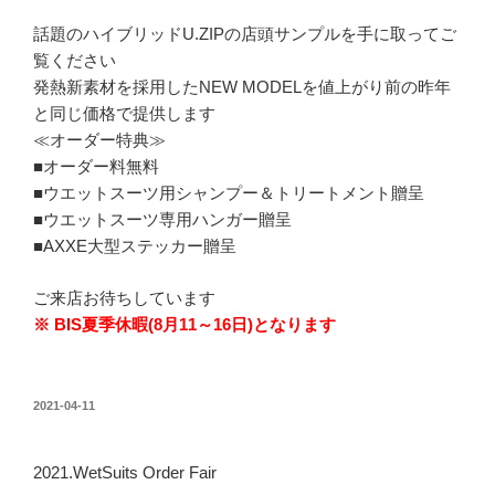
話題のハイブリッドU.ZIPの店頭サンプルを手に取ってご
覧ください
発熱新素材を採用したNEW MODELを値上がり前の昨年
と同じ価格で提供します
≪オーダー特典≫
■オーダー料無料
■ウエットスーツ用シャンプー＆トリートメント贈呈
■ウエットスーツ専用ハンガー贈呈
■AXXE大型ステッカー贈呈
ご来店お待ちしています
※ BIS夏季休暇(8月11～16日)となります
投
2021-04-11
稿
日:
2021.WetSuits Order Fair