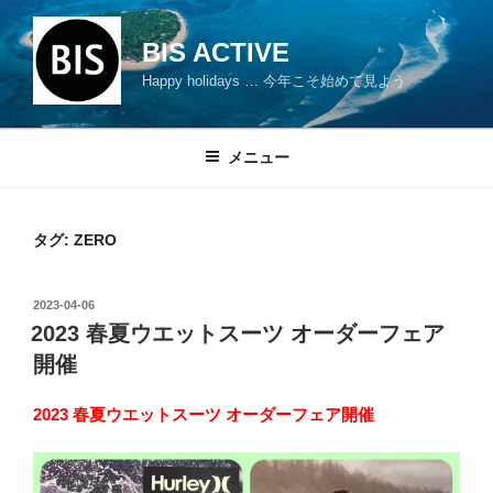
コ
ン
BIS ACTIVE
テ
Happy holidays … 今年こそ始めて見よう
ン
ツ
へ
メニュー
ス
キ
ッ
タグ: ZERO
プ
投
2023-04-06
稿
2023 春夏ウエットスーツ オーダーフェア
日:
開催
2023 春夏ウエットスーツ オーダーフェア開催