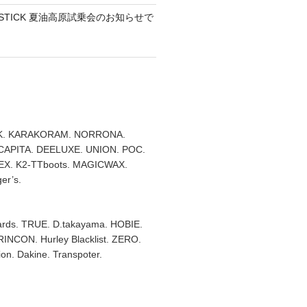
TEMSTICK 夏油高原試乗会のお知らせで
. KARAKORAM. NORRONA.
 CAPITA. DEELUXE. UNION. POC.
X. K2-TTboots. MAGICWAX.
er’s.
rds. TRUE. D.takayama. HOBIE.
RINCON. Hurley Blacklist. ZERO.
on. Dakine. Transpoter.