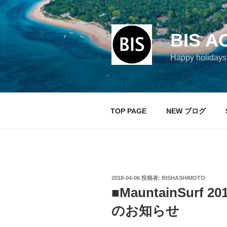
コ
ン
テ
BIS A
ン
ツ
Happy holi
へ
ス
キ
ッ
TOP PAGE
NEW ブログ
プ
投
2018-04-06
投稿者:
BISHASHIMOTO
稿
■MauntainSurf 
日:
のお知らせ