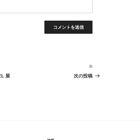
次
次
の
EL 展
次の投稿
投
稿