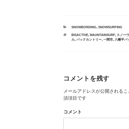
カ
SNOWBORDING
,
SNOWSURFING
テ
タ
BISACTIVE
,
MAUNTAINSURF
,
スノー
ゴ
グ
ル
,
バックカントリー
,
一関市
,
八幡平バ
リ
ー
コメントを残す
メールアドレスが公開されるこ
須項目です
コメント