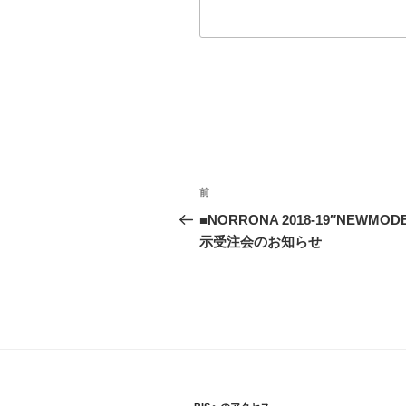
投
前
過
稿
去
■NORRONA 2018-19″NEWMOD
の
示受注会のお知らせ
ナ
投
ビ
稿
ゲ
ー
シ