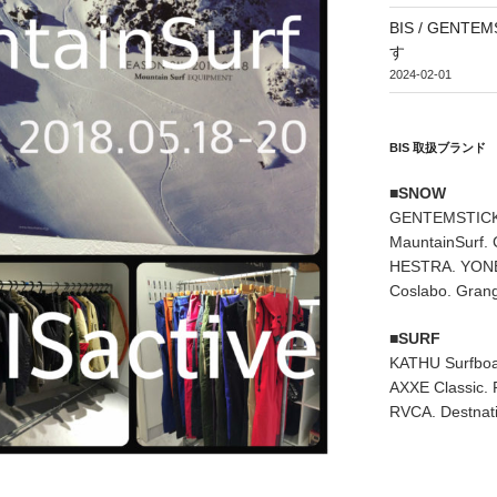
BIS / GEN
す
2024-02-01
BIS 取扱ブランド
■SNOW
GENTEMSTICK
MauntainSurf.
HESTRA. YONE
Coslabo. Grang
■SURF
KATHU Surfboa
AXXE Classic. 
RVCA. Destnati