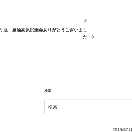
次
次
の
の 販
夏油高原試乗会ありがとうございまし
投
た
稿
検索
検
索:
2019年2