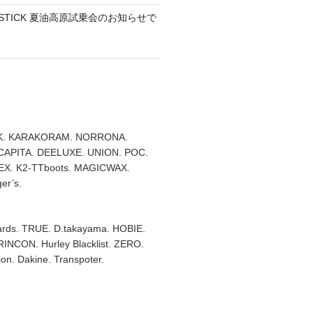
TEMSTICK 夏油高原試乗会のお知らせで
. KARAKORAM. NORRONA.
 CAPITA. DEELUXE. UNION. POC.
X. K2-TTboots. MAGICWAX.
er’s.
rds. TRUE. D.takayama. HOBIE.
RINCON. Hurley Blacklist. ZERO.
on. Dakine. Transpoter.