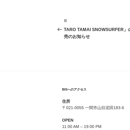
投
前
過
稿
去
TARO TAMAI SNOWSURFER」
の
売のお知らせ
ナ
投
ビ
稿
ゲ
ー
シ
BISへのアクセス
ョ
ン
住所
〒021-0055 一関市山目泥田183-6
OPEN
11:00 AM – 19:00 PM