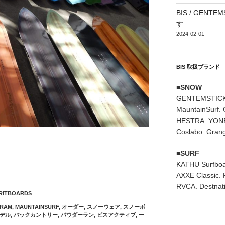
BIS / GEN
す
2024-02-01
BIS 取扱ブランド
■SNOW
GENTEMSTICK
MauntainSurf.
HESTRA. YONE
Coslabo. Grang
■SURF
KATHU Surfboa
AXXE Classic. 
RVCA. Destnati
RITBOARDS
RAM
,
MAUNTAINSURF
,
オーダー
,
スノーウェア
,
スノーボ
デル
,
バックカントリー
,
パウダーラン
,
ビスアクティブ
,
一