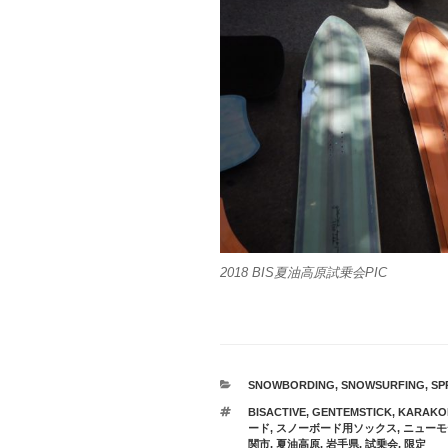
2018 BIS夏油高原試乗会PIC
カ
SNOWBORDING
,
SNOWSURFING
,
SP
テ
タ
BISACTIVE
,
GENTEMSTICK
,
KARAKO
ゴ
グ
ード
,
スノーボード用ソックス
,
ニューモ
リ
関市
,
夏油高原
,
岩手県
,
試乗会
,
限定