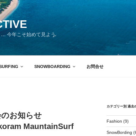
CTIVE
days … 今年こそ始めて見よう
SURFING
SNOWBOARDING
お問合せ
カテゴリー別 過去
乗会のお知らせ
Fashion
(9)
koram MauntainSurf
SnowBording
(