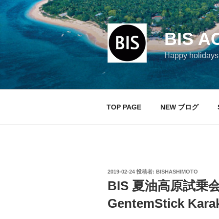
コ
ン
テ
BIS A
ン
ツ
Happy holi
へ
ス
キ
ッ
TOP PAGE
NEW ブログ
プ
投
2019-02-24
投稿者:
BISHASHIMOTO
稿
BIS 夏油高原試
日:
GentemStick Kara