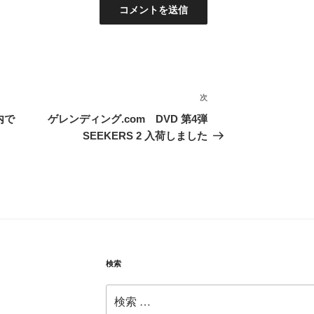
次
次
の
案内で
ゲレンディング.com DVD 第4弾
投
SEEKERS 2 入荷しました
稿
検索
検
索: