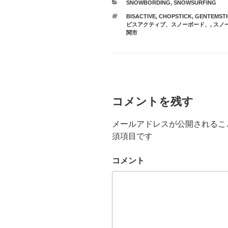
カ
SNOWBORDING
,
SNOWSURFING
テ
タ
BISACTIVE
,
CHOPSTICK
,
GENTEMSTI
ゴ
グ
ビスアクティブ、スノーボード、
,
スノ
リ
関市
ー
コメントを残す
メールアドレスが公開されるこ
須項目です
コメント