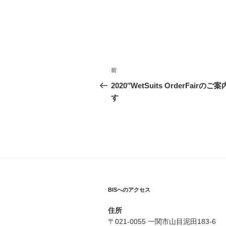
投
前
過
稿
去
2020″WetSuits OrderFairのご
の
す
ナ
投
ビ
稿
ゲ
ー
シ
BISへのアクセス
ョ
ン
住所
〒021-0055 一関市山目泥田183-6