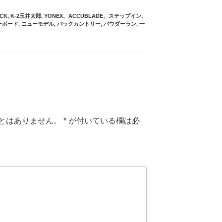
CK
,
K-2玉井太郎
,
YONEX、ACCUBLADE、ステップイン、
ーボード
,
ニューモデル
,
バックカントリー
,
パウダーラン
,
一
とはありません。
*
が付いている欄は必