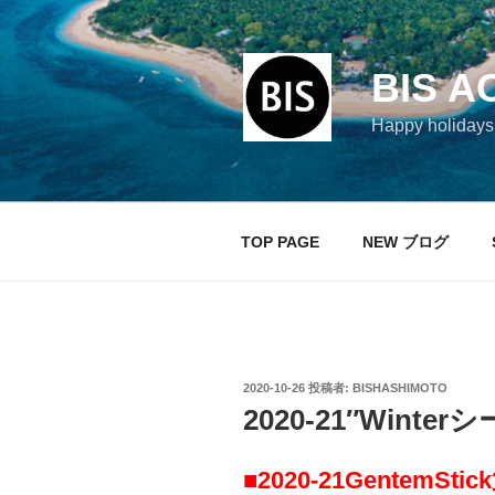
コ
ン
テ
BIS A
ン
ツ
Happy holi
へ
ス
キ
ッ
TOP PAGE
NEW ブログ
プ
投
2020-10-26
投稿者:
BISHASHIMOTO
稿
2020-21″Wint
日:
■2020-21Gentem