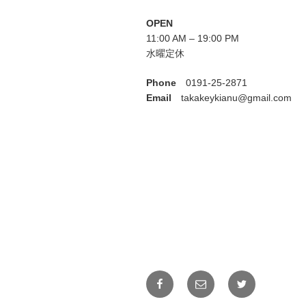
OPEN
11:00 AM – 19:00 PM
水曜定休
Phone
0191-25-2871
Email
takakeykianu@gmail.com
Facebook
メ
Twitter
ー