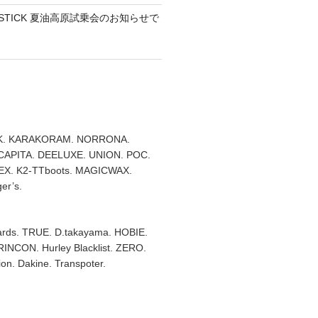
TEMSTICK 夏油高原試乗会のお知らせで
. KARAKORAM. NORRONA.
 CAPITA. DEELUXE. UNION. POC.
X. K2-TTboots. MAGICWAX.
er’s.
rds. TRUE. D.takayama. HOBIE.
RINCON. Hurley Blacklist. ZERO.
on. Dakine. Transpoter.