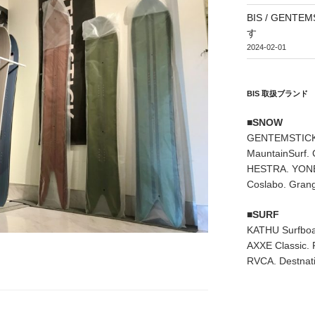
BIS / GEN
す
2024-02-01
BIS 取扱ブランド
■SNOW
GENTEMSTICK
MauntainSurf.
HESTRA. YONE
Coslabo. Grang
■SURF
KATHU Surfboa
AXXE Classic. 
RVCA. Destnati