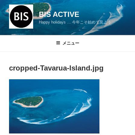
コ
ン
BIS ACTIVE
テ
Happy holidays … 今年こそ始めて見よう
ン
ツ
へ
メニュー
ス
キ
ッ
cropped-Tavarua-Island.jpg
プ