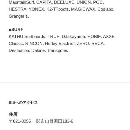
MauntainSurf. CAPITA. DEELUXE. UNION. POC.
HESTRA. YONEX. K2-TTboots. MAGICWAX. Coslabo.
Granger’s.
■SURF
KATHU Surfboards. TRUE. D.takayama. HOBIE. AXXE
Classic. RINCON. Hurley Blacklist. ZERO. RVCA.
Destnation. Dakine. Transpoter.
BISへのアクセス
住所
〒021-0055 一関市山目泥田183-6