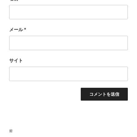
メール
*
サイト
投
過
前
稿