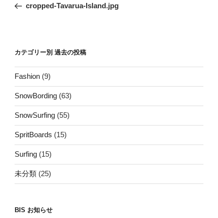
去
cropped-Tavarua-Island.jpg
ナ
の
ビ
投
稿
ゲ
ー
カテゴリー別 過去の投稿
シ
Fashion
(9)
ョ
ン
SnowBording
(63)
SnowSurfing
(55)
SpritBoards
(15)
Surfing
(15)
未分類
(25)
BIS お知らせ